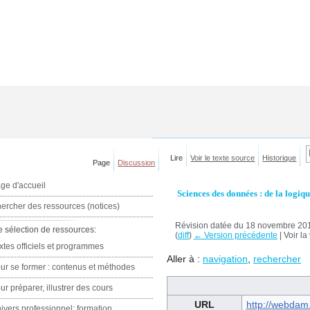
Lire
Voir le texte source
Historique
Page
Discussion
ge d'accueil
Sciences des données : de la logiq
ercher des ressources (notices)
Révision datée du 18 novembre 20
e sélection de ressources:
(
diff
)
← Version précédente
| Voir la
xtes officiels et programmes
Aller à :
navigation
,
rechercher
ur se former : contenus et méthodes
ur préparer, illustrer des cours
URL
http://webdam.i
ivers professionnel: formation,