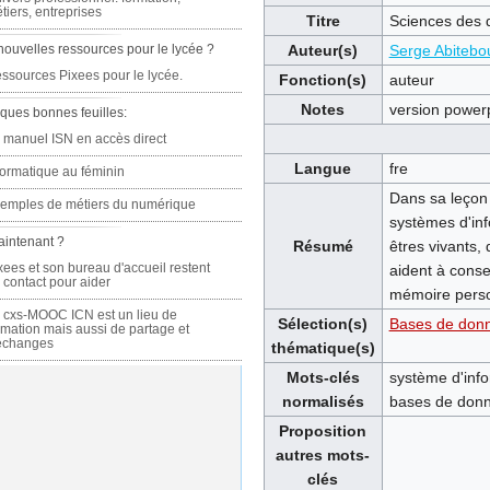
tiers, entreprises
Titre
Sciences des d
nouvelles ressources pour le lycée ?
Auteur(s)
Serge Abitebo
ssources Pixees pour le lycée.
Fonction(s)
auteur
Notes
version powerp
ques bonnes feuilles:
 manuel ISN en accès direct
Langue
fre
formatique au féminin
Dans sa leçon 
emples de métiers du numérique
systèmes d'info
aintenant ?
Résumé
êtres vivants,
xees et son bureau d'accueil restent
aident à conse
 contact pour aider
mémoire perso
 cxs-MOOC ICN est un lieu de
Sélection(s)
Bases de donn
rmation mais aussi de partage et
échanges
thématique(s)
Mots-clés
système d'inf
normalisés
bases de donn
Proposition
autres mots-
clés