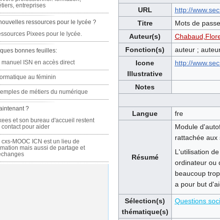
tiers, entreprises
URL
http://www.sec
nouvelles ressources pour le lycée ?
Titre
Mots de pass
ssources Pixees pour le lycée.
Auteur(s)
Chabaud,Flor
Fonction(s)
auteur ; auteu
ques bonnes feuilles:
 manuel ISN en accès direct
Icone
http://www.sec
Illustrative
formatique au féminin
Notes
emples de métiers du numérique
aintenant ?
Langue
fre
xees et son bureau d'accueil restent
Module d'autof
 contact pour aider
rattachée aux 
 cxs-MOOC ICN est un lieu de
rmation mais aussi de partage et
L'utilisation 
échanges
Résumé
ordinateur ou 
beaucoup trop 
a pour but d'ai
Sélection(s)
Questions soci
thématique(s)