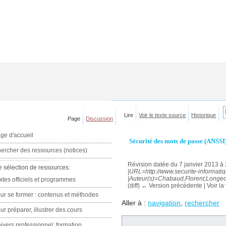
Lire
Voir le texte source
Historique
Page
Discussion
ge d'accueil
Sécurité des mots de passe (ANSSI
ercher des ressources (notices)
Révision datée du 7 janvier 2013 à
e sélection de ressources:
|URL=http://www.securite-informati
|Auteur(s)=Chabaud,Florent;Longeon
xtes officiels et programmes
(diff) ← Version précédente | Voir la 
ur se former : contenus et méthodes
Aller à :
navigation
,
rechercher
ur préparer, illustrer des cours
ivers professionnel: formation,