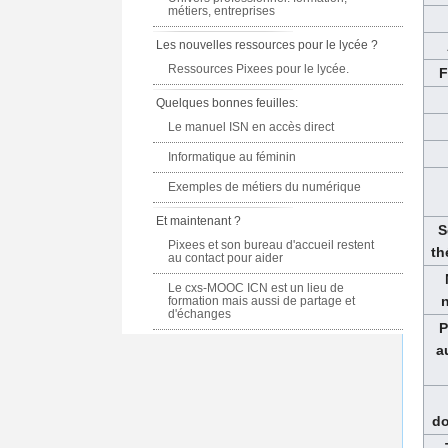
métiers, entreprises
Les nouvelles ressources pour le lycée ?
Ressources Pixees pour le lycée.
F
Quelques bonnes feuilles:
Le manuel ISN en accès direct
Informatique au féminin
Exemples de métiers du numérique
Et maintenant ?
S
Pixees et son bureau d'accueil restent
th
au contact pour aider
Le cxs-MOOC ICN est un lieu de
formation mais aussi de partage et
d'échanges
P
a
do