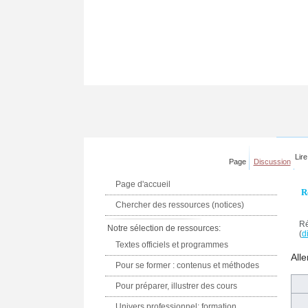
Lire
Page
Discussion
Page d'accueil
R
Chercher des ressources (notices)
Ré
Notre sélection de ressources:
(
di
Textes officiels et programmes
Alle
Pour se former : contenus et méthodes
Pour préparer, illustrer des cours
Univers professionnel: formation,