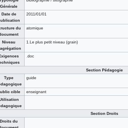
Typologie
bibliographie / sitographie
Générale
Date de
2011/01/01
ublication
tructure du
atomique
document
Niveau
1.Le plus petit niveau (grain)
'agrégation
Exigences
.doc
echniques
Section Pédagogie
Type
guide
édagogique
ublic cible
enseignant
Utilisation
édagogique
Section Droits
Droits du
document