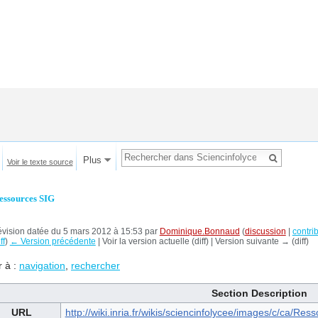
Plus
Voir le texte source
essources SIG
vision datée du 5 mars 2012 à 15:53 par
Dominique.Bonnaud
(
discussion
|
contri
ff
)
← Version précédente
| Voir la version actuelle (diff) | Version suivante → (diff)
r à :
navigation
,
rechercher
Section Description
URL
http://wiki.inria.fr/wikis/sciencinfolycee/images/c/ca/Re