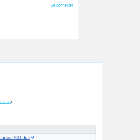
Se connecter
butions
)
ssources SIG.doc