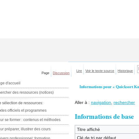
Lire
Voir le texte source
Historique
Page
Discussion
ge d'accueil
Informations pour « Quicksort K
ercher des ressources (notices)
Aller à :
navigation
,
rechercher
e sélection de ressources:
xtes officiels et programmes
Informations de base
ur se former : contenus et méthodes
ur préparer, illustrer des cours
Titre affiché
Clé de tri par défaut
ivers professionnel: formation,