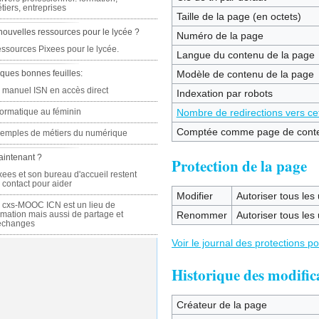
tiers, entreprises
Taille de la page (en octets)
nouvelles ressources pour le lycée ?
Numéro de la page
ssources Pixees pour le lycée.
Langue du contenu de la page
ques bonnes feuilles:
Modèle de contenu de la page
 manuel ISN en accès direct
Indexation par robots
formatique au féminin
Nombre de redirections vers ce
Comptée comme page de cont
emples de métiers du numérique
aintenant ?
Protection de la page
xees et son bureau d'accueil restent
 contact pour aider
Modifier
Autoriser tous les u
 cxs-MOOC ICN est un lieu de
rmation mais aussi de partage et
Renommer
Autoriser tous les u
échanges
Voir le journal des protections p
Historique des modific
Créateur de la page