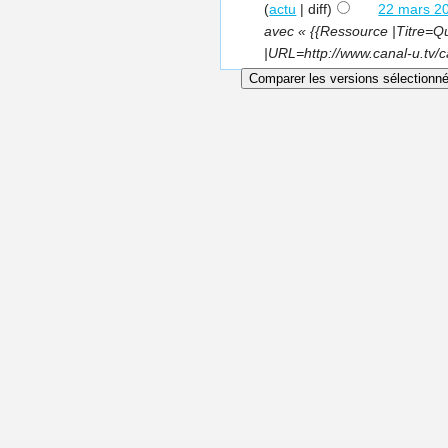
(
actu
| diff)
22 mars 20
avec « {{Ressource |Titre=Qu
|URL=http://www.canal-u.tv/c