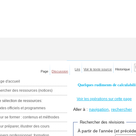
Lire
Voir le texte source
Historique
Page
Discussion
ge d'accueil
Quelques rudiments de calculabilit
ercher des ressources (notices)
Voir les opérations sur cette page
e sélection de ressources:
xtes officiels et programmes
Aller à :
navigation
,
rechercher
ur se former : contenus et méthodes
Rechercher des révisions
ur préparer, illustrer des cours
À partir de l'année (et précéde
ivers professionnel: formation,