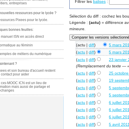
Filtrer les
balises
:
tiers, entreprises
nouvelles ressources pour le lycée ?
Sélection du diff : cochez les b
ssources Pixees pour le lycée.
Légende :
(actu)
= différence av
mineure.
ques bonnes feuilles:
 manuel ISN en accès direct
(actu |
diff
)
5 mars 201
formatique au féminin
(
actu
|
diff
)
5 mars 201
emples de métiers du numérique
(
actu
|
diff
)
23 janvier
aintenant ?
(Remplacement du texte — « 2.
xees et son bureau d'accueil restent
(
actu
|
diff
)
25 octobre
 contact pour aider
(
actu
|
diff
)
19 septem
 cxs-MOOC ICN est un lieu de
rmation mais aussi de partage et
(
actu
|
diff
)
5 septembr
échanges
(
actu
|
diff
)
5 septembr
(
actu
|
diff
)
6 juillet 2
(
actu
|
diff
)
6 juillet 2
(
actu
|
diff
)
6 juillet 2
(
actu
|
diff
)
5 avril 201