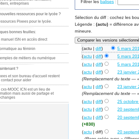
Filtrer les
balises
:
tiers, entreprises
nouvelles ressources pour le lycée ?
Sélection du diff : cochez les b
ssources Pixees pour le lycée.
Légende :
(actu)
= différence av
mineure.
ques bonnes feuilles:
 manuel ISN en accès direct
(actu |
diff
)
5 mars 201
formatique au féminin
(
actu
|
diff
)
5 mars 201
emples de métiers du numérique
(
actu
|
diff
)
5 mars 201
aintenant ?
(
actu
|
diff
)
23 janvier
xees et son bureau d'accueil restent
(Remplacement du texte — « 
 contact pour aider
(
actu
|
diff
)
23 janvier
 cxs-MOOC ICN est un lieu de
(Remplacement du texte — « 
rmation mais aussi de partage et
échanges
(
actu
|
diff
)
25 octobre
(
actu
|
diff
)
20 septem
(
actu
|
diff
)
20 septem
(+830)
(
actu
| diff)
20 septem
.
(Page créée avec « {{Ressou