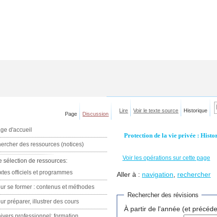
Lire
Voir le texte source
Historique
Page
Discussion
ge d'accueil
Protection de la vie privée : Histo
ercher des ressources (notices)
Voir les opérations sur cette page
e sélection de ressources:
xtes officiels et programmes
Aller à :
navigation
,
rechercher
ur se former : contenus et méthodes
Rechercher des révisions
ur préparer, illustrer des cours
À partir de l'année (et précéde
ivers professionnel: formation,