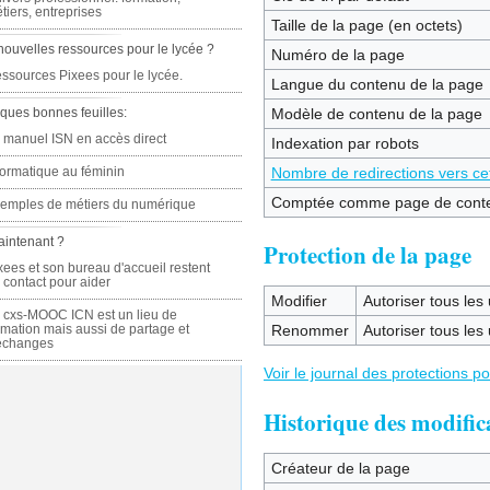
tiers, entreprises
Taille de la page (en octets)
nouvelles ressources pour le lycée ?
Numéro de la page
ssources Pixees pour le lycée.
Langue du contenu de la page
ques bonnes feuilles:
Modèle de contenu de la page
 manuel ISN en accès direct
Indexation par robots
formatique au féminin
Nombre de redirections vers ce
Comptée comme page de cont
emples de métiers du numérique
aintenant ?
Protection de la page
xees et son bureau d'accueil restent
 contact pour aider
Modifier
Autoriser tous les u
 cxs-MOOC ICN est un lieu de
rmation mais aussi de partage et
Renommer
Autoriser tous les u
échanges
Voir le journal des protections p
Historique des modific
Créateur de la page