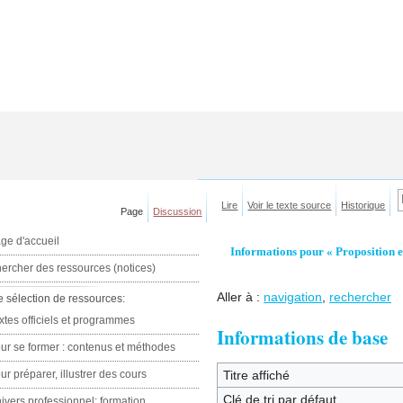
Lire
Voir le texte source
Historique
Page
Discussion
ge d'accueil
Informations pour « Proposition 
ercher des ressources (notices)
Aller à :
navigation
,
rechercher
e sélection de ressources:
xtes officiels et programmes
Informations de base
ur se former : contenus et méthodes
ur préparer, illustrer des cours
Titre affiché
Clé de tri par défaut
ivers professionnel: formation,