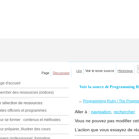
Lire
Voir le texte source
Historique
Page
Discussion
ge d'accueil
Voir la source de Programming 
ercher des ressources (notices)
←
Programming Ruby / The Pragma
e sélection de ressources:
xtes officiels et programmes
Aller à :
navigation
,
rechercher
ur se former : contenus et méthodes
Vous ne pouvez pas modifier cett
ur préparer, illustrer des cours
L’action que vous essayez de réa
ivers professionnel: formation,