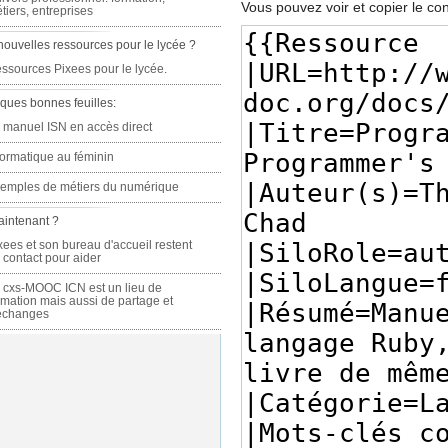
Vous pouvez voir et copier le co
tiers, entreprises
nouvelles ressources pour le lycée ?
ssources Pixees pour le lycée.
ques bonnes feuilles:
 manuel ISN en accès direct
formatique au féminin
emples de métiers du numérique
aintenant ?
xees et son bureau d'accueil restent
 contact pour aider
 cxs-MOOC ICN est un lieu de
rmation mais aussi de partage et
échanges