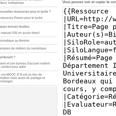
Vous pouvez voir et copier le co
tiers, entreprises
nouvelles ressources pour le lycée ?
ssources Pixees pour le lycée.
ques bonnes feuilles:
 manuel ISN en accès direct
formatique au féminin
emples de métiers du numérique
aintenant ?
xees et son bureau d'accueil restent
 contact pour aider
 cxs-MOOC ICN est un lieu de
rmation mais aussi de partage et
échanges