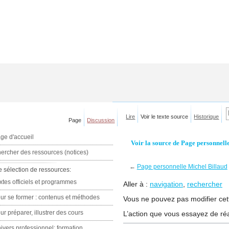
Lire
Voir le texte source
Historique
Page
Discussion
ge d'accueil
Voir la source de Page personnell
ercher des ressources (notices)
←
Page personnelle Michel Billaud
e sélection de ressources:
xtes officiels et programmes
Aller à :
navigation
,
rechercher
ur se former : contenus et méthodes
Vous ne pouvez pas modifier cett
ur préparer, illustrer des cours
L’action que vous essayez de réa
ivers professionnel: formation,