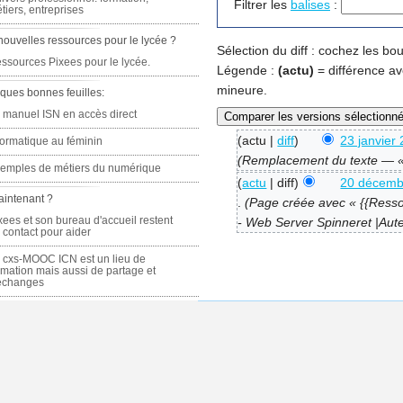
Filtrer les
balises
:
tiers, entreprises
nouvelles ressources pour le lycée ?
Sélection du diff : cochez les b
ssources Pixees pour le lycée.
Légende :
(actu)
= différence av
mineure.
ques bonnes feuilles:
 manuel ISN en accès direct
(actu |
diff
)
23 janvier
formatique au féminin
(Remplacement du texte — «
emples de métiers du numérique
(
actu
| diff)
20 décemb
aintenant ?
.
(Page créée avec « {{Resso
xees et son bureau d'accueil restent
- Web Server Spinneret |Auteu
 contact pour aider
 cxs-MOOC ICN est un lieu de
rmation mais aussi de partage et
échanges