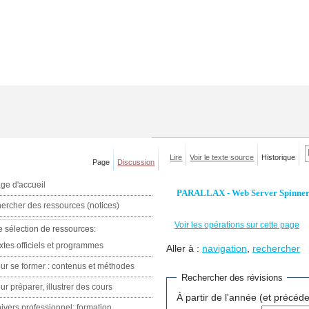
Lire
Voir le texte source
Historique
Page
Discussion
ge d'accueil
PARALLAX - Web Server Spinneret
ercher des ressources (notices)
Voir les opérations sur cette page
e sélection de ressources:
xtes officiels et programmes
Aller à :
navigation
,
rechercher
ur se former : contenus et méthodes
Rechercher des révisions
ur préparer, illustrer des cours
À partir de l'année (et précéde
ivers professionnel: formation,