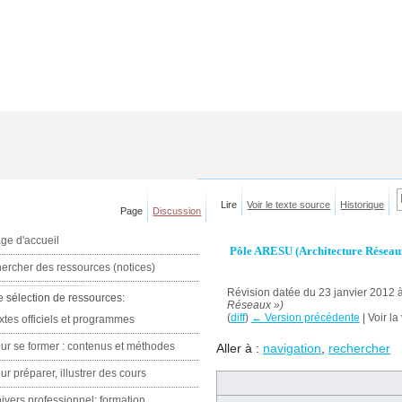
Lire
Voir le texte source
Historique
Page
Discussion
ge d'accueil
Pôle ARESU (Architecture Réseaux
ercher des ressources (notices)
Révision datée du 23 janvier 2012 
e sélection de ressources:
Réseaux »)
(
diff
)
← Version précédente
| Voir la
xtes officiels et programmes
ur se former : contenus et méthodes
Aller à :
navigation
,
rechercher
ur préparer, illustrer des cours
ivers professionnel: formation,