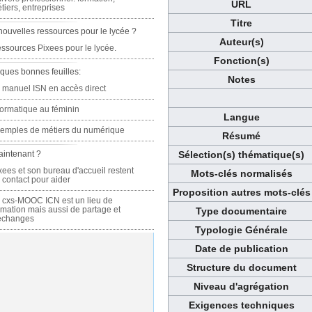
URL
tiers, entreprises
Titre
nouvelles ressources pour le lycée ?
Auteur(s)
ssources Pixees pour le lycée.
Fonction(s)
ques bonnes feuilles:
Notes
 manuel ISN en accès direct
formatique au féminin
Langue
emples de métiers du numérique
Résumé
aintenant ?
Sélection(s) thématique(s)
xees et son bureau d'accueil restent
Mots-clés normalisés
 contact pour aider
Proposition autres mots-clés
 cxs-MOOC ICN est un lieu de
rmation mais aussi de partage et
Type documentaire
échanges
Typologie Générale
Date de publication
Structure du document
Niveau d'agrégation
Exigences techniques