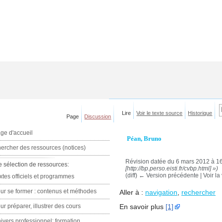
Lire
Voir le texte source
Historique
Page
Discussion
ge d'accueil
Péan, Bruno
ercher des ressources (notices)
Révision datée du 6 mars 2012 à 1
e sélection de ressources:
[http://bp.perso.eisti.fr/cvbp.html] »)
(diff) ← Version précédente | Voir la 
xtes officiels et programmes
ur se former : contenus et méthodes
Aller à :
navigation
,
rechercher
ur préparer, illustrer des cours
En savoir plus
[1]
ivers professionnel: formation,