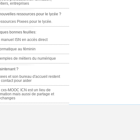
tiers, entreprises
nouvelles ressources pour le lycée ?
ssources Pixees pour le lycée.
ques bonnes feuilles:
 manuel ISN en accès direct
formatique au féminin
emples de métiers du numérique
aintenant ?
xees et son bureau d'accueil restent
 contact pour aider
 cxs-MOOC ICN est un lieu de
rmation mais aussi de partage et
échanges