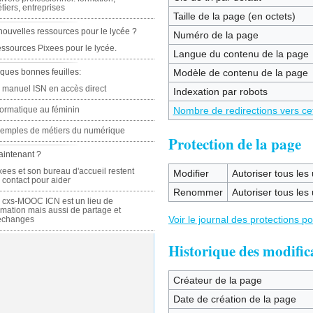
tiers, entreprises
Taille de la page (en octets)
nouvelles ressources pour le lycée ?
Numéro de la page
ssources Pixees pour le lycée.
Langue du contenu de la page
ques bonnes feuilles:
Modèle de contenu de la page
 manuel ISN en accès direct
Indexation par robots
formatique au féminin
Nombre de redirections vers ce
emples de métiers du numérique
Protection de la page
aintenant ?
xees et son bureau d'accueil restent
Modifier
Autoriser tous les u
 contact pour aider
Renommer
Autoriser tous les u
 cxs-MOOC ICN est un lieu de
rmation mais aussi de partage et
Voir le journal des protections p
échanges
Historique des modific
Créateur de la page
Date de création de la page