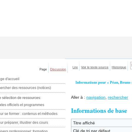
Lire
Voir le texte source
Historique
Page
Discussion
ge d'accueil
Informations pour « Péan, Bruno 
ercher des ressources (notices)
Aller à :
navigation
,
rechercher
e sélection de ressources:
xtes officiels et programmes
Informations de base
ur se former : contenus et méthodes
ur préparer, illustrer des cours
Titre affiché
Clé de tri par défaut
ivers professionnel: formation,