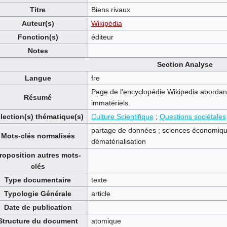
Titre
Biens rivaux
Auteur(s)
Wikipédia
Fonction(s)
éditeur
Notes
Section Analyse
Langue
fre
Page de l'encyclopédie Wikipedia abordant
Résumé
immatériels.
lection(s) thématique(s)
Culture Scientifique
;
Questions sociétales
partage de données ; sciences économiques 
Mots-clés normalisés
dématérialisation
roposition autres mots-
clés
Type documentaire
texte
Typologie Générale
article
Date de publication
Structure du document
atomique