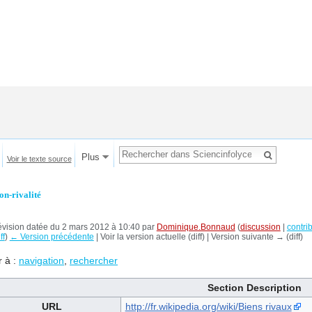
Plus
Voir le texte source
on-rivalité
vision datée du 2 mars 2012 à 10:40 par
Dominique.Bonnaud
(
discussion
|
contri
ff
)
← Version précédente
| Voir la version actuelle (diff) | Version suivante → (diff)
r à :
navigation
,
rechercher
Section Description
URL
http://fr.wikipedia.org/wiki/Biens rivaux