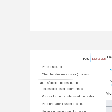
Lire
Page
Discussion
Page d'accueil
N
Chercher des ressources (notices)
Ré
Notre sélection de ressources:
(
di
Textes officiels et programmes
Alle
Pour se former : contenus et méthodes
Pour préparer, illustrer des cours
Univers professionnel: formation,