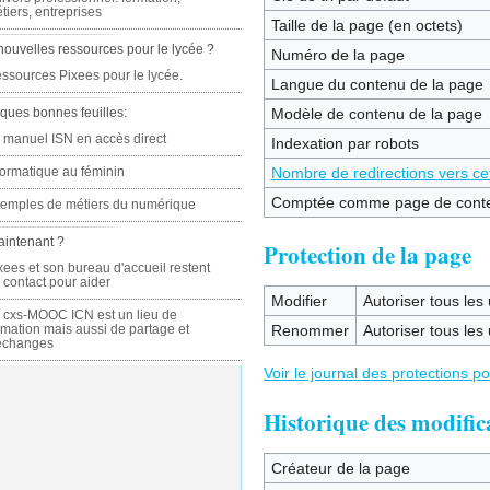
tiers, entreprises
Taille de la page (en octets)
nouvelles ressources pour le lycée ?
Numéro de la page
ssources Pixees pour le lycée.
Langue du contenu de la page
ques bonnes feuilles:
Modèle de contenu de la page
 manuel ISN en accès direct
Indexation par robots
formatique au féminin
Nombre de redirections vers ce
Comptée comme page de cont
emples de métiers du numérique
aintenant ?
Protection de la page
xees et son bureau d'accueil restent
 contact pour aider
Modifier
Autoriser tous les u
 cxs-MOOC ICN est un lieu de
rmation mais aussi de partage et
Renommer
Autoriser tous les u
échanges
Voir le journal des protections p
Historique des modific
Créateur de la page