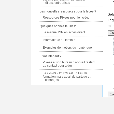
F
métiers, entreprises
Les nouvelles ressources pour le lycée ?
Sél
Ressources Pixees pour le lycée.
Lég
min
Quelques bonnes feuilles:
Le manuel ISN en accès direct
Informatique au féminin
Exemples de métiers du numérique
Et maintenant ?
Pixees et son bureau d'accueil restent
au contact pour aider
Le cxs-MOOC ICN est un lieu de
formation mais aussi de partage et
d'échanges