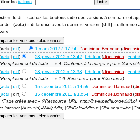
iltrer les
balises
:
ection du diff : cochez les boutons radio des versions à comparer et ap
ende :
(actu)
= différence avec la dernière version,
(diff)
= différence 
eure.
(actu |
diff
)
1 mars 2012 à 17:24
‎
Dominique.Bonnaud
(
discussi
(
actu
|
diff
)
23 janvier 2012 à 13:42
‎
Fdufour
(
discussion
|
contri
(Remplacement du texte — « 4. Contenus à la marge » par « Sans séle
(
actu
|
diff
)
23 janvier 2012 à 13:38
‎
Fdufour
(
discussion
|
contri
(Remplacement du texte — « 1.6. Réseaux » par « Réseaux »)
(
actu
|
diff
)
15 décembre 2011 à 14:56
‎
Dominique.Bonnaud
(
di
(
actu
| diff)
15 décembre 2011 à 13:54
‎
Dominique.Bonnaud
(
di
.
(Page créée avec « {{Ressource |URL=http://fr.wikipedia.org/wiki/Lo
et Internet |Auteur(s)=Wikipédia; |SiloRole=éditeur |SiloLangue=fre |Cat