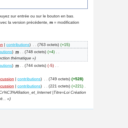
puyez sur entrée ou sur le bouton en bas.
avec la version précédente,
m
= modification
on
|
contributions
)
‎
. .
(763 octets)
(+15)
butions
)
‎
m
. .
(748 octets)
(+4)
‎
. .
ction thématique »)
butions
)
‎
m
. .
(744 octets)
(-5)
‎
. .
scussion
|
contributions
)
‎
. .
(749 octets)
(+528)
scussion
|
contributions
)
‎
. .
(221 octets)
(+221)
‎
.
i_Cr%C3%A9ation_et_Internet |Titre=Loi Création
é... »)