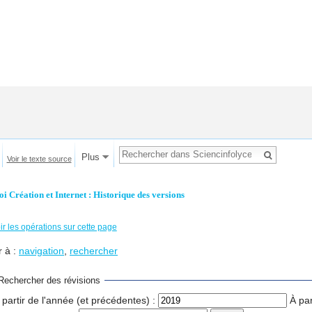
Plus
Voir le texte source
oi Création et Internet : Historique des versions
ir les opérations sur cette page
r à :
navigation
,
rechercher
Rechercher des révisions
 partir de l'année (et précédentes) :
À par