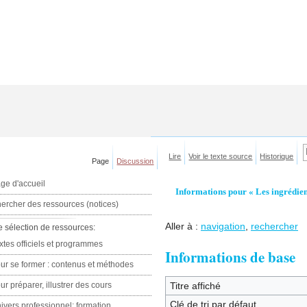
Lire
Voir le texte source
Historique
Page
Discussion
ge d'accueil
Informations pour « Les ingrédien
ercher des ressources (notices)
Aller à :
navigation
,
rechercher
e sélection de ressources:
xtes officiels et programmes
Informations de base
ur se former : contenus et méthodes
ur préparer, illustrer des cours
Titre affiché
Clé de tri par défaut
ivers professionnel: formation,