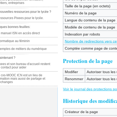
tiers, entreprises
Taille de la page (en octets)
nouvelles ressources pour le lycée ?
Numéro de la page
ssources Pixees pour le lycée.
Langue du contenu de la page
ques bonnes feuilles:
Modèle de contenu de la page
 manuel ISN en accès direct
Indexation par robots
formatique au féminin
Nombre de redirections vers ce
Comptée comme page de cont
emples de métiers du numérique
aintenant ?
Protection de la page
xees et son bureau d'accueil restent
 contact pour aider
Modifier
Autoriser tous les u
 cxs-MOOC ICN est un lieu de
rmation mais aussi de partage et
Renommer
Autoriser tous les u
échanges
Voir le journal des protections p
Historique des modific
Créateur de la page