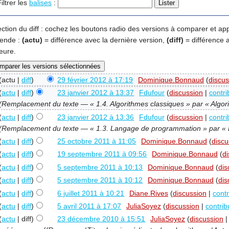
iltrer les
balises
:
ection du diff : cochez les boutons radio des versions à comparer et ap
ende :
(actu)
= différence avec la dernière version,
(diff)
= différence 
eure.
(actu |
diff
)
29 février 2012 à 17:19
‎
Dominique.Bonnaud
(
discus
(
actu
|
diff
)
23 janvier 2012 à 13:37
‎
Fdufour
(
discussion
|
contri
(Remplacement du texte — « 1.4. Algorithmes classiques » par « Algor
(
actu
|
diff
)
23 janvier 2012 à 13:36
‎
Fdufour
(
discussion
|
contri
(Remplacement du texte — « 1.3. Langage de programmation » par «
(
actu
|
diff
)
25 octobre 2011 à 11:05
‎
Dominique.Bonnaud
(
discu
(
actu
|
diff
)
19 septembre 2011 à 09:56
‎
Dominique.Bonnaud
(
d
(
actu
|
diff
)
5 septembre 2011 à 10:13
‎
Dominique.Bonnaud
(
dis
(
actu
|
diff
)
5 septembre 2011 à 10:12
‎
Dominique.Bonnaud
(
dis
(
actu
|
diff
)
6 juillet 2011 à 10:21
‎
Diane.Rives
(
discussion
|
contr
(
actu
|
diff
)
5 avril 2011 à 17:07
‎
JuliaSoyez
(
discussion
|
contrib
(
actu
| diff)
23 décembre 2010 à 15:51
‎
JuliaSoyez
(
discussion