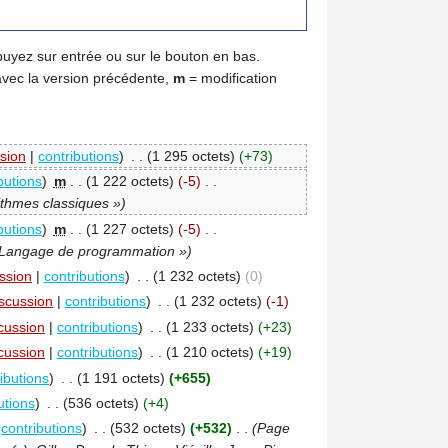
puyez sur entrée ou sur le bouton en bas.
avec la version précédente,
m
= modification
sion
|
contributions
)
‎
. .
(1 295 octets)
(+73)
butions
)
‎
m
. .
(1 222 octets)
(-5)
‎
. .
ithmes classiques »)
butions
)
‎
m
. .
(1 227 octets)
(-5)
‎
. .
 Langage de programmation »)
ssion
|
contributions
)
‎
. .
(1 232 octets)
(0)
iscussion
|
contributions
)
‎
. .
(1 232 octets)
(-1)
cussion
|
contributions
)
‎
. .
(1 233 octets)
(+23)
cussion
|
contributions
)
‎
. .
(1 210 octets)
(+19)
ibutions
)
‎
. .
(1 191 octets)
(+655)
utions
)
‎
. .
(536 octets)
(+4)
|
contributions
)
‎
. .
(532 octets)
(+532)
‎
. .
(Page