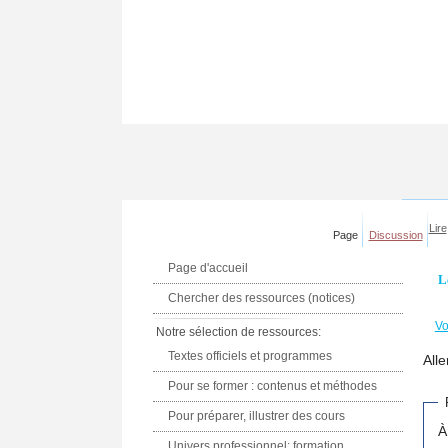
Lire
Page
Discussion
Page d'accueil
L
Chercher des ressources (notices)
Vo
Notre sélection de ressources:
Textes officiels et programmes
Alle
Pour se former : contenus et méthodes
Pour préparer, illustrer des cours
À
Univers professionnel: formation,