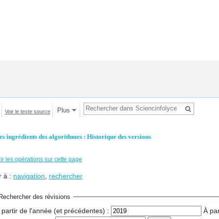
Plus
Voir le texte source
es ingrédients des algorithmes : Historique des versions
ir les opérations sur cette page
r à :
navigation
,
rechercher
Rechercher des révisions
 partir de l'année (et précédentes) :
À par