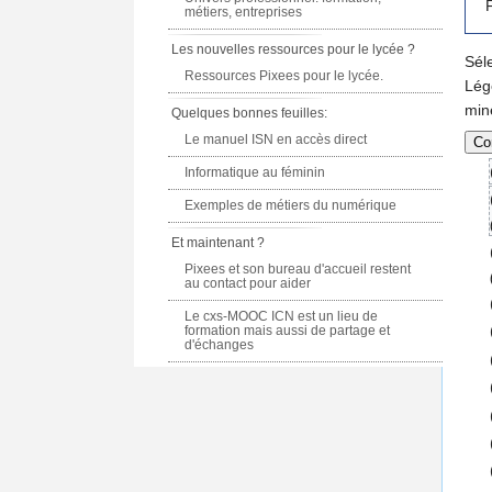
F
métiers, entreprises
Les nouvelles ressources pour le lycée ?
Sél
Ressources Pixees pour le lycée.
Lég
min
Quelques bonnes feuilles:
Le manuel ISN en accès direct
Informatique au féminin
Exemples de métiers du numérique
Et maintenant ?
Pixees et son bureau d'accueil restent
au contact pour aider
Le cxs-MOOC ICN est un lieu de
formation mais aussi de partage et
d'échanges