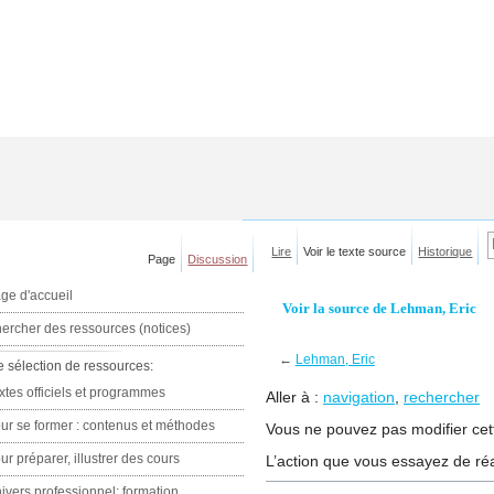
Lire
Voir le texte source
Historique
Page
Discussion
ge d'accueil
Voir la source de Lehman, Eric
ercher des ressources (notices)
←
Lehman, Eric
e sélection de ressources:
xtes officiels et programmes
Aller à :
navigation
,
rechercher
ur se former : contenus et méthodes
Vous ne pouvez pas modifier cett
ur préparer, illustrer des cours
L’action que vous essayez de réa
ivers professionnel: formation,