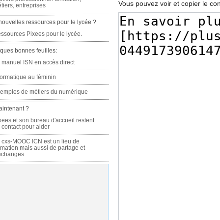
Vous pouvez voir et copier le co
tiers, entreprises
nouvelles ressources pour le lycée ?
ssources Pixees pour le lycée.
ques bonnes feuilles:
 manuel ISN en accès direct
formatique au féminin
emples de métiers du numérique
aintenant ?
xees et son bureau d'accueil restent
 contact pour aider
 cxs-MOOC ICN est un lieu de
rmation mais aussi de partage et
échanges