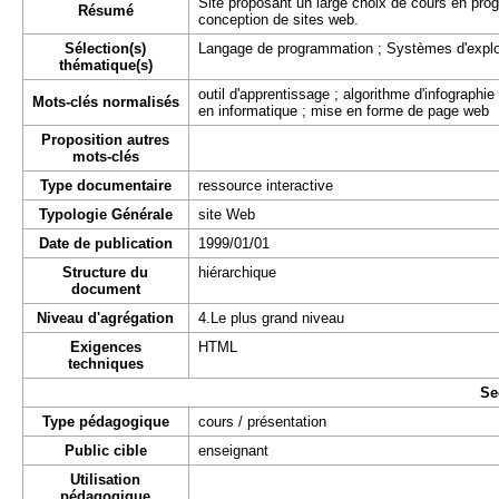
Site proposant un large choix de cours en pro
Résumé
conception de sites web.
Sélection(s)
Langage de programmation
;
Systèmes d'explo
thématique(s)
outil d'apprentissage ; algorithme d'infographie
Mots-clés normalisés
en informatique ; mise en forme de page web
Proposition autres
mots-clés
Type documentaire
ressource interactive
Typologie Générale
site Web
Date de publication
1999/01/01
Structure du
hiérarchique
document
Niveau d'agrégation
4.Le plus grand niveau
Exigences
HTML
techniques
Se
Type pédagogique
cours / présentation
Public cible
enseignant
Utilisation
pédagogique