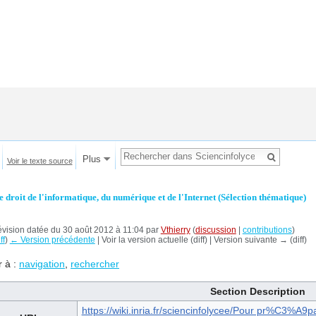
Plus
Voir le texte source
e droit de l'informatique, du numérique et de l'Internet (Sélection thématique)
vision datée du 30 août 2012 à 11:04 par
Vthierry
(
discussion
|
contributions
)
ff
)
← Version précédente
| Voir la version actuelle (diff) | Version suivante → (diff)
r à :
navigation
,
rechercher
Section Description
https://wiki.inria.fr/sciencinfolycee/Pour pr%C3%A9par