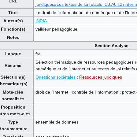
URL
juridiques#Les textes de loi relatifs .C3.A0 l.27infor
Titre
Le droit de l'informatique, du numérique et de l'Inte
Auteur(s)
INRIA
Fonction(s)
valideur pédagogique
Notes
Section Analyse
Langue
fre
Sélection thématique de ressources pédagogiques rel
Résumé
numérique et de l'Internet et au textes de loi relatifs 
Sélection(s)
Questions sociétales
;
Ressources juridiques
thématique(s)
Mots-clés
droit de l'Internet ; contrôle de l'information ; prot
normalisés
Proposition
tres mots-clés
Type
ensemble de données
documentaire