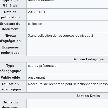
Typologie
base de données
Générale
Date de
2012/01/01
publication
Structure du
collection
document
Niveau
3.une collection de ressources de niveau 2
d'agrégation
Exigences
techniques
Section Pédagogie
Type
cours / présentation
pédagogique
Public cible
enseignant
Utilisation
Raccourci de recherche pour sélectionner des ressou
pédagogique
Section Droits
Droits du
document