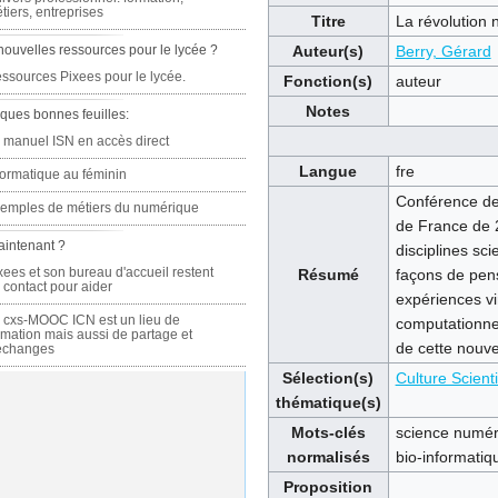
tiers, entreprises
Titre
La révolution 
nouvelles ressources pour le lycée ?
Auteur(s)
Berry, Gérard
ssources Pixees pour le lycée.
Fonction(s)
auteur
Notes
ques bonnes feuilles:
 manuel ISN en accès direct
Langue
fre
formatique au féminin
Conférence de 
emples de métiers du numérique
de France de 2
aintenant ?
disciplines sc
xees et son bureau d'accueil restent
Résumé
façons de pens
 contact pour aider
expériences vir
 cxs-MOOC ICN est un lieu de
computationnel
rmation mais aussi de partage et
de cette nouve
échanges
Sélection(s)
Culture Scienti
thématique(s)
Mots-clés
science numériq
normalisés
bio-informatiq
Proposition