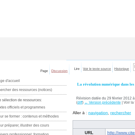
Lire
Voir le texte source
Historique
Page
Discussion
ge d'accueil
La révolution numérique dans les 
ercher des ressources (notices)
Révision datée du 29 février 2012 
e sélection de ressources:
(
diff
)
← Version précédente
| Voir la
xtes officiels et programmes
Aller à :
navigation
,
rechercher
ur se former : contenus et méthodes
ur préparer, illustrer des cours
URL
http://www.ci
ivers professionnel: formation,