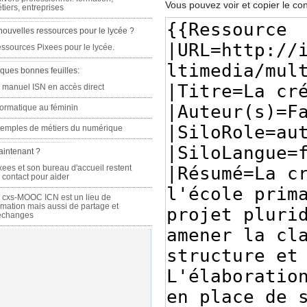
Vous pouvez voir et copier le co
tiers, entreprises
nouvelles ressources pour le lycée ?
ssources Pixees pour le lycée.
ques bonnes feuilles:
 manuel ISN en accès direct
formatique au féminin
emples de métiers du numérique
aintenant ?
xees et son bureau d'accueil restent
 contact pour aider
 cxs-MOOC ICN est un lieu de
rmation mais aussi de partage et
échanges