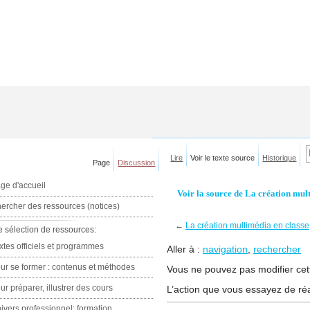
Lire
Voir le texte source
Historique
Page
Discussion
ge d'accueil
Voir la source de La création mul
ercher des ressources (notices)
←
La création multimédia en classe
e sélection de ressources:
xtes officiels et programmes
Aller à :
navigation
,
rechercher
ur se former : contenus et méthodes
Vous ne pouvez pas modifier cett
ur préparer, illustrer des cours
L’action que vous essayez de réa
ivers professionnel: formation,