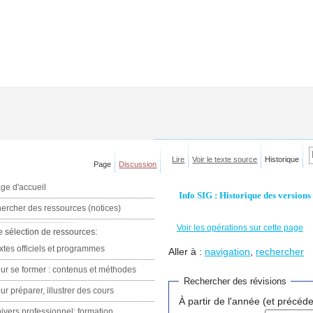
Lire
Voir le texte source
Historique
Page
Discussion
ge d'accueil
Info SIG : Historique des versions
ercher des ressources (notices)
Voir les opérations sur cette page
e sélection de ressources:
xtes officiels et programmes
Aller à :
navigation
,
rechercher
ur se former : contenus et méthodes
Rechercher des révisions
ur préparer, illustrer des cours
À partir de l'année (et précéde
ivers professionnel: formation,