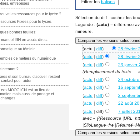
Filtrer les
balises
:
tiers, entreprises
nouvelles ressources pour le lycée ?
Sélection du diff : cochez les b
ssources Pixees pour le lycée.
Légende :
(actu)
= différence av
mineure.
ques bonnes feuilles:
 manuel ISN en accès direct
(actu |
diff
)
28 février
formatique au féminin
(
actu
|
diff
)
28 février
emples de métiers du numérique
(
actu
|
diff
)
23 janvier
aintenant ?
(Remplacement du texte — « 
xees et son bureau d'accueil restent
(
actu
|
diff
)
24 octobre
 contact pour aider
(
actu
|
diff
)
16 septem
 cxs-MOOC ICN est un lieu de
rmation mais aussi de partage et
(
actu
|
diff
)
2 septembr
échanges
(
actu
|
diff
)
22 août 20
(
actu
| diff)
7 juillet 2
avec « {{Ressource |URL=http
|SiloLangue=fre |Résumé=Mise