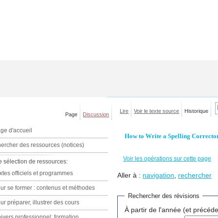
Lire
Voir le texte source
Historique
Page
Discussion
ge d'accueil
How to Write a Spelling Corrector
ercher des ressources (notices)
Voir les opérations sur cette page
e sélection de ressources:
xtes officiels et programmes
Aller à :
navigation
,
rechercher
ur se former : contenus et méthodes
Rechercher des révisions
ur préparer, illustrer des cours
À partir de l'année (et précéde
ivers professionnel: formation,