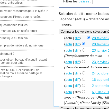
Filtrer les
balises
:
tiers, entreprises
nouvelles ressources pour le lycée ?
Sélection du diff : cochez les b
ssources Pixees pour le lycée.
Légende :
(actu)
= différence av
mineure.
ques bonnes feuilles:
 manuel ISN en accès direct
(actu |
diff
)
28 février
formatique au féminin
(
actu
|
diff
)
28 février
emples de métiers du numérique
(
actu
|
diff
)
23 janvier
aintenant ?
(Remplacement du texte — « 1
xees et son bureau d'accueil restent
(
actu
|
diff
)
23 janvier
 contact pour aider
(Remplacement du texte — «
 cxs-MOOC ICN est un lieu de
(
actu
|
diff
)
24 octobre
rmation mais aussi de partage et
échanges
(
actu
|
diff
)
16 septem
(
actu
|
diff
)
2 septembr
(
actu
| diff)
6 juillet 2
avec « {{Ressource |URL=http
|Auteur(s)=Peter Norvig |Si