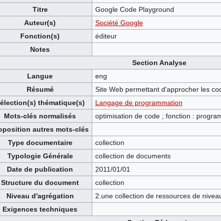
Titre
Google Code Playground
Auteur(s)
Société Google
Fonction(s)
éditeur
Notes
Section Analyse
Langue
eng
Résumé
Site Web permettant d'approcher les co
élection(s) thématique(s)
Langage de programmation
Mots-clés normalisés
optimisation de code ; fonction : progr
oposition autres mots-clés
Type documentaire
collection
Typologie Générale
collection de documents
Date de publication
2011/01/01
Structure du document
collection
Niveau d'agrégation
2.une collection de ressources de nivea
Exigences techniques