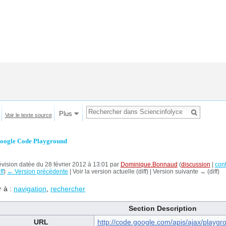
Plus
Voir le texte source
oogle Code Playground
vision datée du 28 février 2012 à 13:01 par
Dominique.Bonnaud
(
discussion
|
cont
ff
)
← Version précédente
| Voir la version actuelle (diff) | Version suivante → (diff)
r à :
navigation
,
rechercher
Section Description
URL
http://code.google.com/apis/ajax/playgr