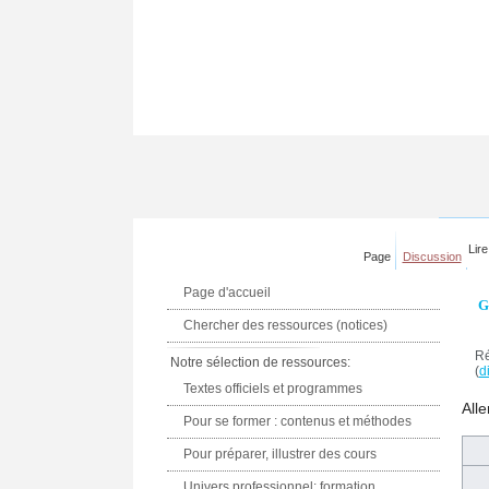
Lire
Page
Discussion
Page d'accueil
G
Chercher des ressources (notices)
Ré
Notre sélection de ressources:
(
di
Textes officiels et programmes
Alle
Pour se former : contenus et méthodes
Pour préparer, illustrer des cours
Univers professionnel: formation,