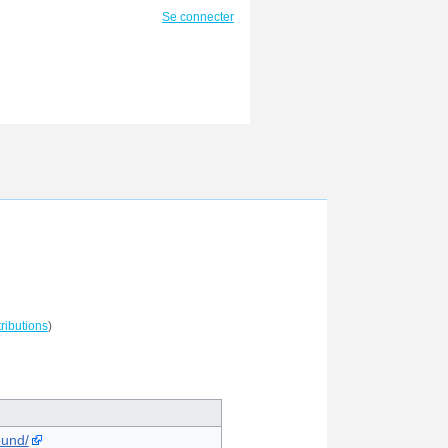
Se connecter
ributions
)
ound/