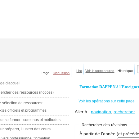
Lire
Voir le texte source
Historique
Page
Discussion
ge d'accueil
Formation DAFPEN à l'Enseignemen
ercher des ressources (notices)
Voir les opérations sur cette page
e sélection de ressources:
xtes officiels et programmes
Aller à :
navigation
,
rechercher
ur se former : contenus et méthodes
Rechercher des révisions
ur préparer, illustrer des cours
À partir de l'année (et précéde
ivers professionnel: formation,