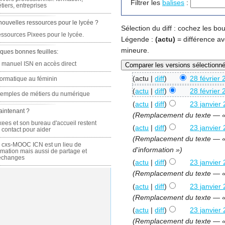
Filtrer les
balises
:
tiers, entreprises
nouvelles ressources pour le lycée ?
Sélection du diff : cochez les b
ssources Pixees pour le lycée.
Légende :
(actu)
= différence av
mineure.
ques bonnes feuilles:
 manuel ISN en accès direct
(actu |
diff
)
28 février
formatique au féminin
(
actu
|
diff
)
28 février
emples de métiers du numérique
(
actu
|
diff
)
23 janvier
aintenant ?
(Remplacement du texte — « 
xees et son bureau d'accueil restent
(
actu
|
diff
)
23 janvier
 contact pour aider
(Remplacement du texte — « 
 cxs-MOOC ICN est un lieu de
d'information »)
rmation mais aussi de partage et
échanges
(
actu
|
diff
)
23 janvier
(Remplacement du texte — «
(
actu
|
diff
)
23 janvier
(Remplacement du texte — « 
(
actu
|
diff
)
23 janvier
(Remplacement du texte — « 1