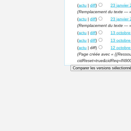
(
actu
|
diff
)
23 janvier
(Remplacement du texte — «
(
actu
|
diff
)
23 janvier
(Remplacement du texte — «
(
actu
|
diff
)
13 octobre
(
actu
|
diff
)
13 octobre
(
actu
| diff)
12 octobre
(Page créée avec « {{Resso
cidReset=true&cidReq=IN900 