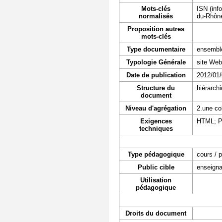
Mots-clés
ISN (inf
normalisés
du-Rhône
Proposition autres
mots-clés
Type documentaire
ensembl
Typologie Générale
site Web
Date de publication
2012/01
Structure du
hiérarch
document
Niveau d'agrégation
2.une co
Exigences
HTML; 
techniques
Type pédagogique
cours / 
Public cible
enseigna
Utilisation
pédagogique
Droits du document