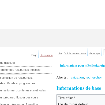
Lire
Voir le texte source
Historique
Page
Discussion
ge d'accueil
Informations pour « Fehlerkorrig
ercher des ressources (notices)
Aller à :
navigation
,
rechercher
e sélection de ressources:
xtes officiels et programmes
Informations de base
ur se former : contenus et méthodes
ur préparer, illustrer des cours
Titre affiché
Clé de tri par défaut
ivers professionnel: formation,