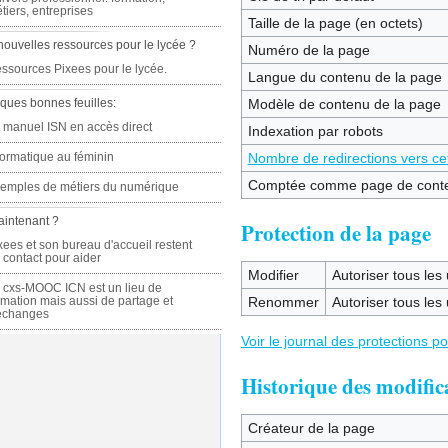
tiers, entreprises
Taille de la page (en octets)
nouvelles ressources pour le lycée ?
Numéro de la page
ssources Pixees pour le lycée.
Langue du contenu de la page
ques bonnes feuilles:
Modèle de contenu de la page
 manuel ISN en accès direct
Indexation par robots
formatique au féminin
Nombre de redirections vers ce
Comptée comme page de cont
emples de métiers du numérique
aintenant ?
Protection de la page
xees et son bureau d'accueil restent
 contact pour aider
Modifier
Autoriser tous les u
 cxs-MOOC ICN est un lieu de
rmation mais aussi de partage et
Renommer
Autoriser tous les u
échanges
Voir le journal des protections p
Historique des modific
Créateur de la page