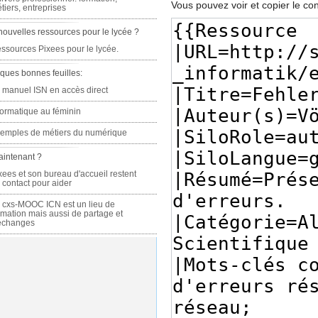
Vous pouvez voir et copier le co
tiers, entreprises
nouvelles ressources pour le lycée ?
ssources Pixees pour le lycée.
ques bonnes feuilles:
 manuel ISN en accès direct
formatique au féminin
emples de métiers du numérique
aintenant ?
xees et son bureau d'accueil restent
 contact pour aider
 cxs-MOOC ICN est un lieu de
rmation mais aussi de partage et
échanges