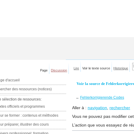
Lire
Voir le texte source
Historique
Page
Discussion
ge d'accueil
Voir la source de Fehlerkorrigie
ercher des ressources (notices)
←
Fehlerkorrigierende Codes
e sélection de ressources:
xtes officiels et programmes
Aller à :
navigation
,
rechercher
ur se former : contenus et méthodes
Vous ne pouvez pas modifier cett
ur préparer, illustrer des cours
L’action que vous essayez de réa
ivers professionnel: formation,