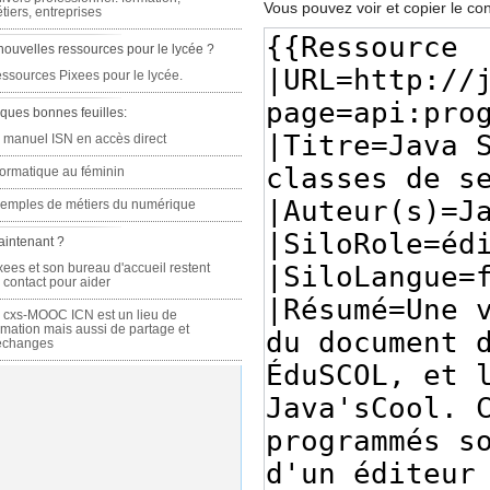
Vous pouvez voir et copier le co
tiers, entreprises
nouvelles ressources pour le lycée ?
ssources Pixees pour le lycée.
ques bonnes feuilles:
 manuel ISN en accès direct
formatique au féminin
emples de métiers du numérique
aintenant ?
xees et son bureau d'accueil restent
 contact pour aider
 cxs-MOOC ICN est un lieu de
rmation mais aussi de partage et
échanges