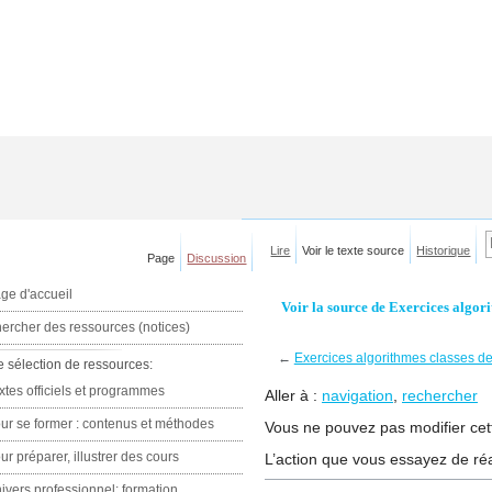
Lire
Voir le texte source
Historique
Page
Discussion
ge d'accueil
Voir la source de Exercices algor
ercher des ressources (notices)
←
Exercices algorithmes classes d
e sélection de ressources:
xtes officiels et programmes
Aller à :
navigation
,
rechercher
ur se former : contenus et méthodes
Vous ne pouvez pas modifier cett
ur préparer, illustrer des cours
L’action que vous essayez de réa
ivers professionnel: formation,