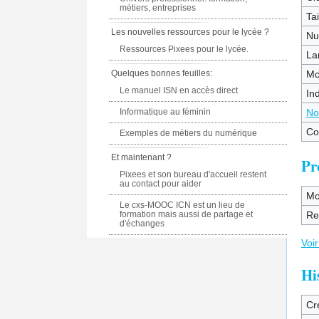
métiers, entreprises
Tai
Les nouvelles ressources pour le lycée ?
Nu
Ressources Pixees pour le lycée.
La
Quelques bonnes feuilles:
Mo
Le manuel ISN en accès direct
In
Informatique au féminin
No
Co
Exemples de métiers du numérique
Et maintenant ?
Pr
Pixees et son bureau d'accueil restent
au contact pour aider
Mo
Le cxs-MOOC ICN est un lieu de
formation mais aussi de partage et
Re
d'échanges
Voir
Hi
Cr