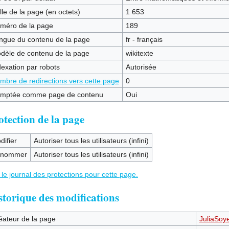
lle de la page (en octets)
1 653
méro de la page
189
ngue du contenu de la page
fr - français
dèle de contenu de la page
wikitexte
dexation par robots
Autorisée
mbre de redirections vers cette page
0
mptée comme page de contenu
Oui
otection de la page
difier
Autoriser tous les utilisateurs (infini)
nommer
Autoriser tous les utilisateurs (infini)
 le journal des protections pour cette page.
storique des modifications
éateur de la page
JuliaSoy