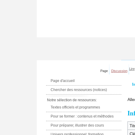
Lire
Page
Discussion
Page d'accueil
I
Chercher des ressources (notices)
Alle
Notre sélection de ressources:
Textes officiels et programmes
In
Pour se former : contenus et méthodes
Pour préparer, illustrer des cours
Tit
Clé
Univers professionnel: formation,