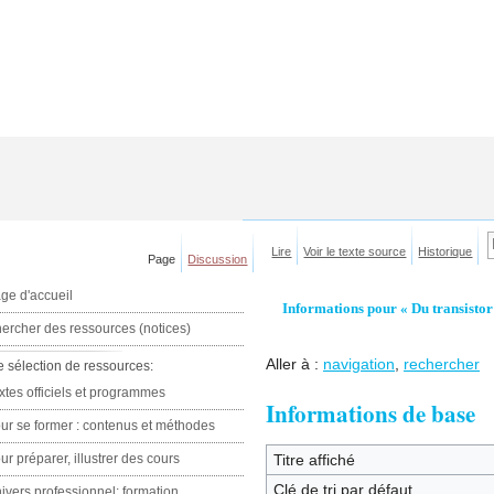
Lire
Voir le texte source
Historique
Page
Discussion
ge d'accueil
Informations pour « Du transistor
ercher des ressources (notices)
Aller à :
navigation
,
rechercher
e sélection de ressources:
xtes officiels et programmes
Informations de base
ur se former : contenus et méthodes
ur préparer, illustrer des cours
Titre affiché
Clé de tri par défaut
ivers professionnel: formation,