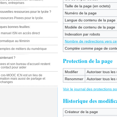
tiers, entreprises
Taille de la page (en octets)
nouvelles ressources pour le lycée ?
Numéro de la page
ssources Pixees pour le lycée.
Langue du contenu de la page
ques bonnes feuilles:
Modèle de contenu de la page
 manuel ISN en accès direct
Indexation par robots
formatique au féminin
Nombre de redirections vers ce
Comptée comme page de cont
emples de métiers du numérique
aintenant ?
Protection de la page
xees et son bureau d'accueil restent
 contact pour aider
Modifier
Autoriser tous les u
 cxs-MOOC ICN est un lieu de
rmation mais aussi de partage et
Renommer
Autoriser tous les u
échanges
Voir le journal des protections p
Historique des modific
Créateur de la page