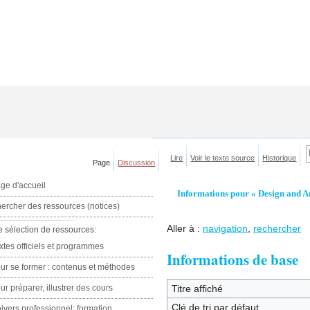
Lire
Voir le texte source
Historique
Page
Discussion
ge d'accueil
Informations pour « Design and An
ercher des ressources (notices)
Aller à :
navigation
,
rechercher
e sélection de ressources:
xtes officiels et programmes
Informations de base
ur se former : contenus et méthodes
ur préparer, illustrer des cours
Titre affiché
Clé de tri par défaut
ivers professionnel: formation,