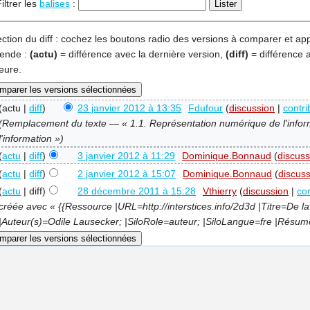
iltrer les
balises
:
ection du diff : cochez les boutons radio des versions à comparer et ap
ende :
(actu)
= différence avec la dernière version,
(diff)
= différence 
eure.
(actu |
diff
)
23 janvier 2012 à 13:35
‎
Fdufour
(
discussion
|
contri
(Remplacement du texte — « 1.1. Représentation numérique de l'infor
l'information »)
(
actu
|
diff
)
3 janvier 2012 à 11:29
‎
Dominique.Bonnaud
(
discuss
(
actu
|
diff
)
2 janvier 2012 à 15:07
‎
Dominique.Bonnaud
(
discus
(
actu
| diff)
28 décembre 2011 à 15:28
‎
Vthierry
(
discussion
|
con
créée avec « {{Ressource |URL=http://interstices.info/2d3d |Titre=De 
|Auteur(s)=Odile Lausecker; |SiloRole=auteur; |SiloLangue=fre |Résum