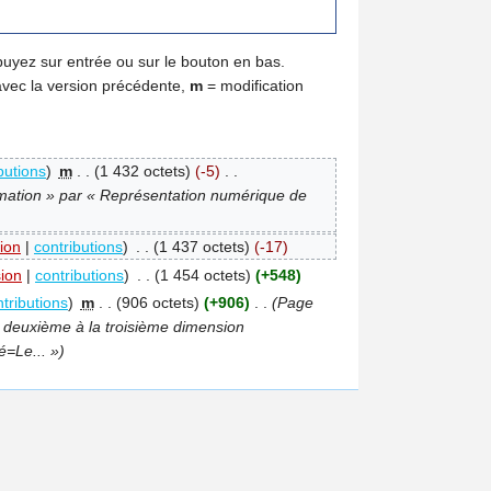
puyez sur entrée ou sur le bouton en bas.
avec la version précédente,
m
= modification
butions
)
‎
m
. .
(1 432 octets)
(-5)
‎
. .
mation » par « Représentation numérique de
ion
|
contributions
)
‎
. .
(1 437 octets)
(-17)
sion
|
contributions
)
‎
. .
(1 454 octets)
(+548)
tributions
)
‎
m
. .
(906 octets)
(+906)
‎
. .
(Page
la deuxième à la troisième dimension
é=Le... »)