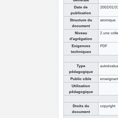
Générale
Date de
2002/01/3
publication
Structure du
atomique
document
Niveau
2.une coll
d'agrégation
Exigences
PDF
techniques
Type
autoévalua
pédagogique
Public cible
enseignan
Utilisation
pédagogique
Droits du
copyright
document