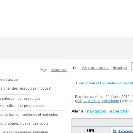
Lire
Voir le texte source
Historique
Page
Discussion
ge d'accueil
Conception et Evaluation d’un out
ercher des ressources (notices)
Révision datée du 24 février 2012 à
e sélection de ressources:
(
diff
)
← Version précédente
| Voir la
xtes officiels et programmes
Aller à :
navigation
,
rechercher
ur se former : contenus et méthodes
ur préparer, illustrer des cours
URL
http://www
ivers professionnel: formation,