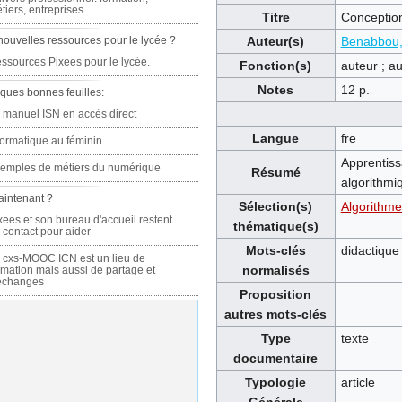
tiers, entreprises
Titre
Conception
nouvelles ressources pour le lycée ?
Auteur(s)
Benabbou,
ssources Pixees pour le lycée.
Fonction(s)
auteur ; a
Notes
12 p.
ques bonnes feuilles:
 manuel ISN en accès direct
Langue
fre
formatique au féminin
Apprentiss
emples de métiers du numérique
Résumé
algorithmi
aintenant ?
Sélection(s)
Algorithme
xees et son bureau d'accueil restent
thématique(s)
 contact pour aider
Mots-clés
didactique
 cxs-MOOC ICN est un lieu de
normalisés
rmation mais aussi de partage et
échanges
Proposition
autres mots-clés
Type
texte
documentaire
Typologie
article