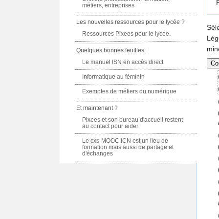
F
métiers, entreprises
Les nouvelles ressources pour le lycée ?
Sél
Ressources Pixees pour le lycée.
Lég
min
Quelques bonnes feuilles:
Le manuel ISN en accès direct
Informatique au féminin
Exemples de métiers du numérique
Et maintenant ?
Pixees et son bureau d'accueil restent
au contact pour aider
Le cxs-MOOC ICN est un lieu de
formation mais aussi de partage et
d'échanges