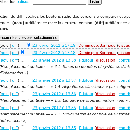
iltrer les
balises
:
ection du diff : cochez les boutons radio des versions à comparer et ap
ende :
(actu)
= différence avec la dernière version,
(diff)
= différence 
eure.
(actu |
diff
)
23 février 2012 à 17:19
‎
Dominique.Bonnaud
(
discus
(
actu
|
diff
)
23 février 2012 à 17:18
‎
Dominique.Bonnaud
(
discus
(
actu
|
diff
)
23 janvier 2012 à 13:38
‎
Fdufour
(
discussion
|
contri
(Remplacement du texte — « 2.1. Bases de données et systèmes d'inf
d'information »)
(
actu
|
diff
)
23 janvier 2012 à 13:37
‎
Fdufour
(
discussion
|
contri
(Remplacement du texte — « 1.4. Algorithmes classiques » par « Algor
(
actu
|
diff
)
23 janvier 2012 à 13:36
‎
Fdufour
(
discussion
|
contri
(Remplacement du texte — « 1.3. Langage de programmation » par «
(
actu
|
diff
)
23 janvier 2012 à 13:35
‎
Fdufour
(
discussion
|
contri
(Remplacement du texte — « 1.2. Structuration et contrôle de l'informat
l'information »)
(
actu
|
diff
)
23 janvier 2012 à 13:35
‎
Fdufour
(
discussion
|
contri