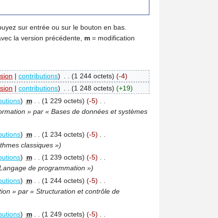
puyez sur entrée ou sur le bouton en bas.
avec la version précédente,
m
= modification
sion
|
contributions
)
‎
. .
(1 244 octets)
(-4)
sion
|
contributions
)
‎
. .
(1 248 octets)
(+19)
butions
)
‎
m
. .
(1 229 octets)
(-5)
‎
. .
ormation » par « Bases de données et systèmes
butions
)
‎
m
. .
(1 234 octets)
(-5)
‎
. .
ithmes classiques »)
butions
)
‎
m
. .
(1 239 octets)
(-5)
‎
. .
 Langage de programmation »)
butions
)
‎
m
. .
(1 244 octets)
(-5)
‎
. .
ion » par « Structuration et contrôle de
butions
)
‎
m
. .
(1 249 octets)
(-5)
‎
. .