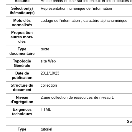
Résumé
Article précis et clair sur les enjeux et les difficulté
Sélection(s)
Représentation numérique de l'information
thématique(s)
Mots-clés
codage de l'information ; caractère alphanumérique
normalisés
Proposition
autres mots-
clés
Type
texte
documentaire
Typologie
site Web
Générale
Date de
2011/10/23
publication
Structure du
collection
document
Niveau
2.une collection de ressources de niveau 1
d'agrégation
Exigences
HTML
techniques
Se
Type
tutoriel