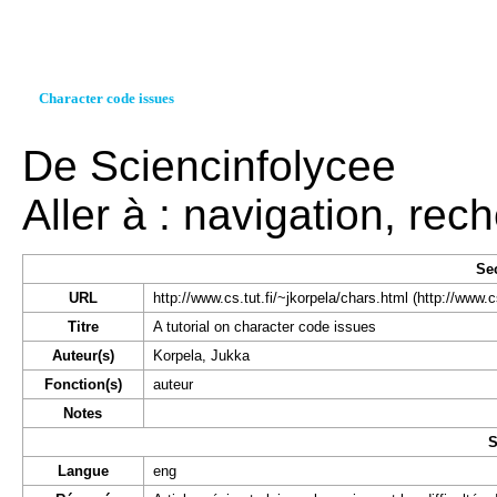
Character code issues
De Sciencinfolycee
Aller à :
navigation
,
rech
Se
URL
http://www.cs.tut.fi/~jkorpela/chars.html
Titre
A tutorial on character code issues
Auteur(s)
Korpela, Jukka
Fonction(s)
auteur
Notes
S
Langue
eng