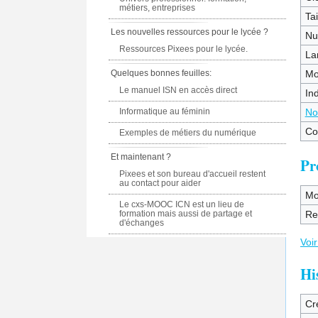
métiers, entreprises
Tai
Les nouvelles ressources pour le lycée ?
Nu
Ressources Pixees pour le lycée.
La
Quelques bonnes feuilles:
Mo
Le manuel ISN en accès direct
In
Informatique au féminin
No
Co
Exemples de métiers du numérique
Et maintenant ?
Pr
Pixees et son bureau d'accueil restent
au contact pour aider
Mo
Le cxs-MOOC ICN est un lieu de
formation mais aussi de partage et
Re
d'échanges
Voir
Hi
Cr