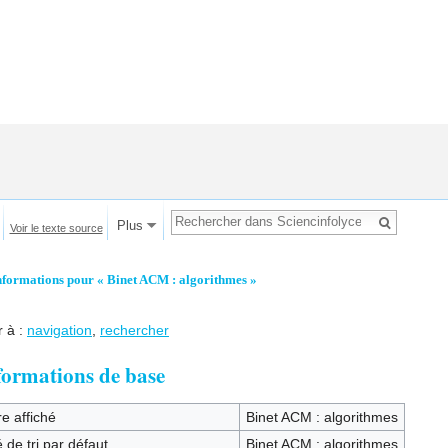
Plus
Voir le texte source
nformations pour « Binet ACM : algorithmes »
r à :
navigation
,
rechercher
formations de base
re affiché
Binet ACM : algorithmes
 de tri par défaut
Binet ACM : algorithmes