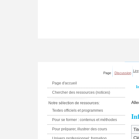
Lire
Page
Discussion
Page d'accueil
I
Chercher des ressources (notices)
Alle
Notre sélection de ressources:
Textes officiels et programmes
In
Pour se former : contenus et méthodes
Pour préparer, illustrer des cours
Tit
Clé
Univers professionnel: formation,