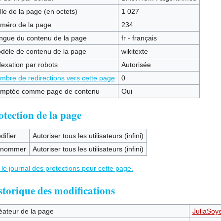
lle de la page (en octets)
1 027
méro de la page
234
ngue du contenu de la page
fr - français
dèle de contenu de la page
wikitexte
dexation par robots
Autorisée
mbre de redirections vers cette page
0
mptée comme page de contenu
Oui
otection de la page
difier
Autoriser tous les utilisateurs (infini)
nommer
Autoriser tous les utilisateurs (infini)
 le journal des protections pour cette page.
storique des modifications
éateur de la page
JuliaSoy