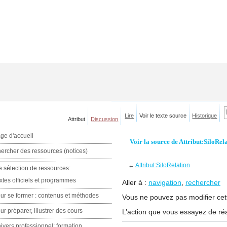
Lire
Voir le texte source
Historique
Attribut
Discussion
ge d'accueil
Voir la source de Attribut:SiloRel
ercher des ressources (notices)
←
Attribut:SiloRelation
e sélection de ressources:
xtes officiels et programmes
Aller à :
navigation
,
rechercher
ur se former : contenus et méthodes
Vous ne pouvez pas modifier cett
ur préparer, illustrer des cours
L’action que vous essayez de réa
ivers professionnel: formation,