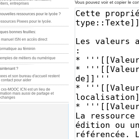
Vous pouvez voir et copier le co
tiers, entreprises
nouvelles ressources pour le lycée ?
ssources Pixees pour le lycée.
ques bonnes feuilles:
 manuel ISN en accès direct
formatique au féminin
emples de métiers du numérique
aintenant ?
xees et son bureau d'accueil restent
 contact pour aider
 cxs-MOOC ICN est un lieu de
rmation mais aussi de partage et
échanges