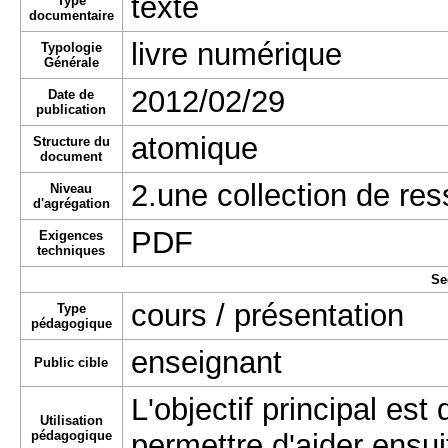
texte
Type
documentaire
livre numérique
Typologie
Générale
2012/02/29
Date de
publication
atomique
Structure du
document
2.une collection de re
Niveau
d'agrégation
PDF
Exigences
techniques
Se
cours / présentation
Type
pédagogique
enseignant
Public cible
L'objectif principal es
Utilisation
pédagogique
permettre d'aider ensuit