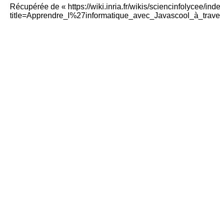
Récupérée de «
https://wiki.inria.fr/wikis/sciencinfolycee/in
title=Apprendre_l%27informatique_avec_Javascool_à_trav