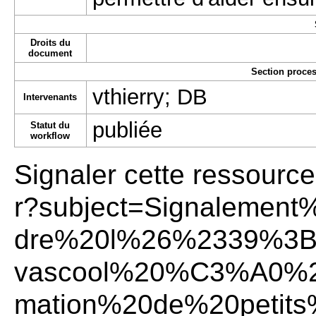
Droits du
document
Section proces
vthierry; DB
Intervenants
publiée
Statut du
workflow
Signaler cette ressource