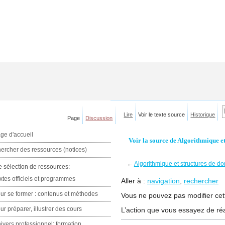
Lire
Voir le texte source
Historique
Page
Discussion
ge d'accueil
Voir la source de Algorithmique et
ercher des ressources (notices)
←
Algorithmique et structures de d
e sélection de ressources:
xtes officiels et programmes
Aller à :
navigation
,
rechercher
ur se former : contenus et méthodes
Vous ne pouvez pas modifier cett
ur préparer, illustrer des cours
L’action que vous essayez de réa
ivers professionnel: formation,