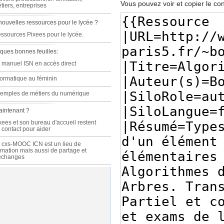
Vous pouvez voir et copier le co
tiers, entreprises
nouvelles ressources pour le lycée ?
ssources Pixees pour le lycée.
ques bonnes feuilles:
 manuel ISN en accès direct
formatique au féminin
emples de métiers du numérique
aintenant ?
xees et son bureau d'accueil restent
 contact pour aider
 cxs-MOOC ICN est un lieu de
rmation mais aussi de partage et
échanges