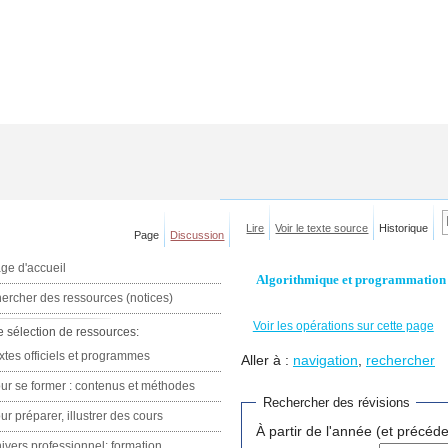
Lire
Voir le texte source
Historique
Page
Discussion
ge d'accueil
Algorithmique et programmation e
ercher des ressources (notices)
Voir les opérations sur cette page
e sélection de ressources:
xtes officiels et programmes
Aller à :
navigation
,
rechercher
ur se former : contenus et méthodes
Rechercher des révisions
ur préparer, illustrer des cours
À partir de l'année (et précéde
ivers professionnel: formation,