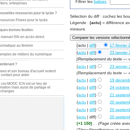
Filtrer les
balises
:
tiers, entreprises
nouvelles ressources pour le lycée ?
Sélection du diff : cochez les b
ssources Pixees pour le lycée.
Légende :
(actu)
= différence av
mineure.
ques bonnes feuilles:
 manuel ISN en accès direct
(actu |
diff
)
17 février
formatique au féminin
(
actu
|
diff
)
23 janvier
emples de métiers du numérique
(Remplacement du texte — « 1
aintenant ?
(
actu
|
diff
)
23 janvier
xees et son bureau d'accueil restent
(Remplacement du texte — «
 contact pour aider
(
actu
|
diff
)
19 décemb
 cxs-MOOC ICN est un lieu de
(
actu
|
diff
)
24 octobre
rmation mais aussi de partage et
échanges
(
actu
|
diff
)
21 septem
(
actu
|
diff
)
20 septem
(
actu
|
diff
)
20 septem
(
actu
| diff)
20 septem
(+1 150)
‎
. .
(Page créée avec 
|Titre=Algorithmique et prog