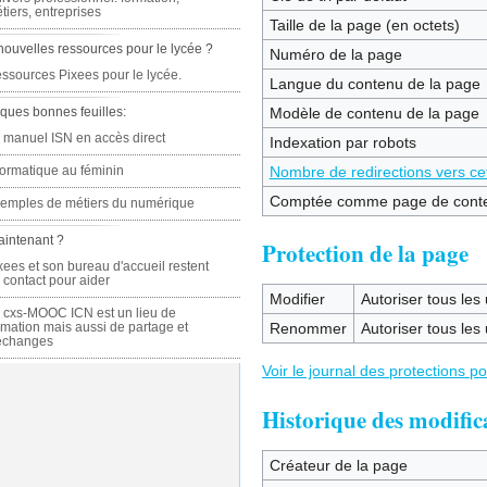
tiers, entreprises
Taille de la page (en octets)
nouvelles ressources pour le lycée ?
Numéro de la page
ssources Pixees pour le lycée.
Langue du contenu de la page
ques bonnes feuilles:
Modèle de contenu de la page
 manuel ISN en accès direct
Indexation par robots
formatique au féminin
Nombre de redirections vers ce
Comptée comme page de cont
emples de métiers du numérique
aintenant ?
Protection de la page
xees et son bureau d'accueil restent
 contact pour aider
Modifier
Autoriser tous les u
 cxs-MOOC ICN est un lieu de
rmation mais aussi de partage et
Renommer
Autoriser tous les u
échanges
Voir le journal des protections p
Historique des modific
Créateur de la page