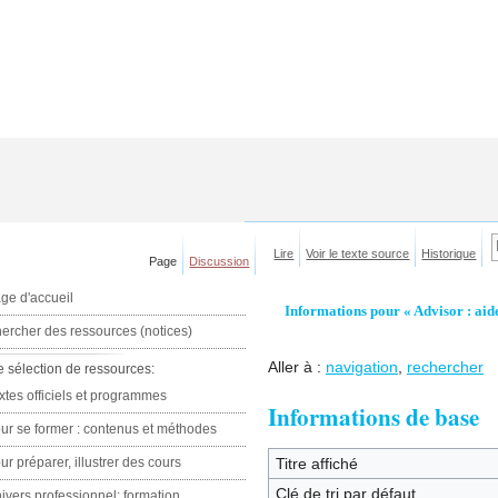
Lire
Voir le texte source
Historique
Page
Discussion
ge d'accueil
Informations pour « Advisor : aide
ercher des ressources (notices)
Aller à :
navigation
,
rechercher
e sélection de ressources:
xtes officiels et programmes
Informations de base
ur se former : contenus et méthodes
ur préparer, illustrer des cours
Titre affiché
Clé de tri par défaut
ivers professionnel: formation,