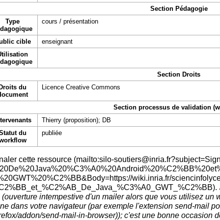
Section Pédagogie
Type
cours / présentation
dagogique
ublic cible
enseignant
tilisation
dagogique
Section Droits
Droits du
Licence Creative Commons
document
Section processus de validation (w
ntervenants
Thierry (proposition); DB
Statut du
publiée
workflow
naler cette ressource
.
 (ouverture intempestive d'un mailer alors que vous utilisez un 
ine dans votre navigateur (par exemple l'extension
send-mail p
); c'est une bonne occasion de