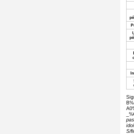
pé
P
U
pé
I
Sig
pas
ido