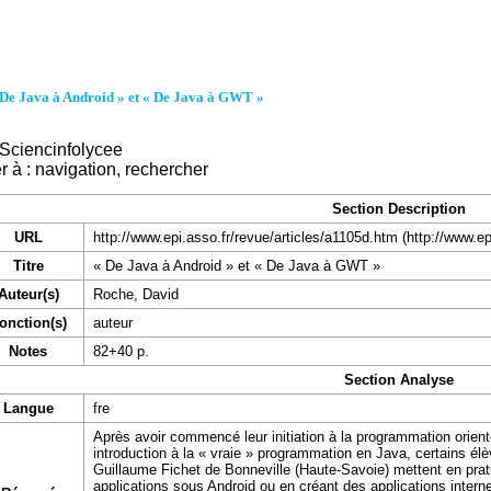
 De Java à Android » et « De Java à GWT »
Sciencinfolycee
r à :
navigation
,
rechercher
Section Description
URL
http://www.epi.asso.fr/revue/articles/a1105d.htm
Titre
« De Java à Android » et « De Java à GWT »
Auteur(s)
Roche, David
onction(s)
auteur
Notes
82+40 p.
Section Analyse
Langue
fre
Après avoir commencé leur initiation à la programmation orientée
introduction à la « vraie » programmation en Java, certains é
Guillaume Fichet de Bonneville (Haute-Savoie) mettent en pra
applications sous Android ou en créant des applications interne