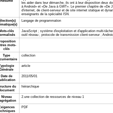
Résumé
les aider dans leur démarche, ils ont à leur disposition deux
à Android» et «De Java à GWT». Le premier chapitre de «De 
d'internet, de client-serveur et de site internet statique et dyna
enseignants de la spécialité ISN.
élection(s)
Langage de programmation
ématique(s)
Mots-clés
JavaScript ; système d'exploitation et d'application multi-tâch
ormalisés
outil réseau ; protocole de transmission client-serveur ; Android 
roposition
tres mots-
clés
Type
collection
cumentaire
Typologie
article
Générale
Date de
2011/05/01
ublication
ructure du
hiérarchique
document
Niveau
2.une collection de ressources de niveau 1
agrégation
Exigences
PDF
echniques