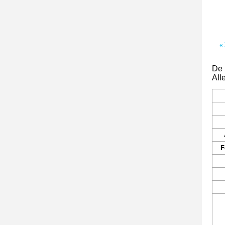
«
De 
Alle
F