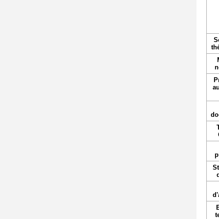
S
th
n
P
au
do
p
St
d'
t