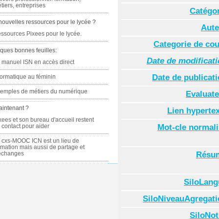
tiers, entreprises
Catégor
nouvelles ressources pour le lycée ?
Aute
ssources Pixees pour le lycée.
Categorie de co
ques bonnes feuilles:
Date de modificat
 manuel ISN en accès direct
Date de publicat
formatique au féminin
emples de métiers du numérique
Evaluate
aintenant ?
Lien hyperte
xees et son bureau d'accueil restent
 contact pour aider
Mot-cle normal
 cxs-MOOC ICN est un lieu de
rmation mais aussi de partage et
échanges
Résu
SiloLang
SiloNiveauAgregati
SiloNot