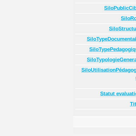
SiloPublicCi
SiloR
SiloStruct
SiloTypeDocumentai
SiloTypePedagogiq
SiloTypologieGenera
SiloUtilisationPédago
Statut evaluat
Ti