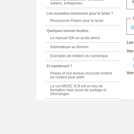
métiers, entreprises
Les nouvelles ressources pour le lycée ?
Ressources Pixees pour le lycée.
M
Quelques bonnes feuilles:
Le manuel ISN en accès direct
Les
Informatique au féminin
Voi
Exemples de métiers du numérique
Et maintenant ?
Voi
Pixees et son bureau d'accueil restent
au contact pour aider
Le cxs-MOOC ICN est un lieu de
formation mais aussi de partage et
d'échanges