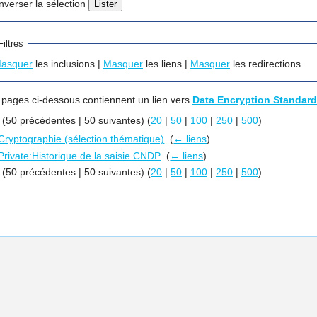
Inverser la sélection
Filtres
asquer
les inclusions |
Masquer
les liens |
Masquer
les redirections
 pages ci-dessous contiennent un lien vers
Data Encryption Standard
r (50 précédentes | 50 suivantes) (
20
|
50
|
100
|
250
|
500
)
Cryptographie (sélection thématique)
‎
(
← liens
)
Private:Historique de la saisie CNDP
‎
(
← liens
)
r (50 précédentes | 50 suivantes) (
20
|
50
|
100
|
250
|
500
)