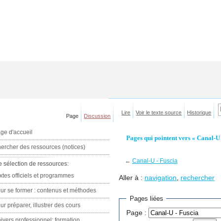
Lire
Voir le texte source
Historique
Page
Discussion
ge d'accueil
Pages qui pointent vers « Canal-U 
ercher des ressources (notices)
←
Canal-U - Fuscia
e sélection de ressources:
xtes officiels et programmes
Aller à :
navigation
,
rechercher
ur se former : contenus et méthodes
Pages liées
ur préparer, illustrer des cours
Page :
ivers professionnel: formation,