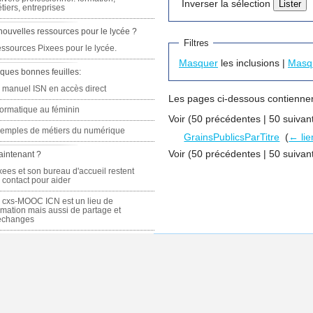
Inverser la sélection
tiers, entreprises
nouvelles ressources pour le lycée ?
Filtres
ssources Pixees pour le lycée.
Masquer
les inclusions |
Masq
ques bonnes feuilles:
 manuel ISN en accès direct
Les pages ci-dessous contiennen
formatique au féminin
Voir (50 précédentes | 50 suivant
emples de métiers du numérique
GrainsPublicsParTitre
‎
(
← lie
Voir (50 précédentes | 50 suivant
aintenant ?
xees et son bureau d'accueil restent
 contact pour aider
 cxs-MOOC ICN est un lieu de
rmation mais aussi de partage et
échanges