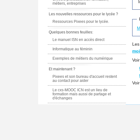
métiers, entreprises
Les nouvelles ressources pour le lycée ?
Ressources Pixees pour le lycée.
M
Quelques bonnes feuilles:
Le manuel ISN en accès direct
Les
Informatique au féminin
moi
Exemples de métiers du numérique
Voi
Et maintenant ?
Pixees et son bureau d'accueil restent
au contact pour aider
Voi
Le cxs-MOOC ICN est un lieu de
formation mais aussi de partage et
d'échanges