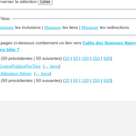
Inverser la sélection
Filtres
asquer
les inclusions |
Masquer
les liens |
Masquer
les redirections
 pages ci-dessous contiennent un lien vers
Cafés des Sciences Nancy 
ns bête ?
:
r (50 précédentes | 50 suivantes) (
20
|
50
|
100
|
250
|
500
)
GrainsPublicsParTitre
‎
(
← liens
)
Utilisateur:Admin
‎
(
← liens
)
r (50 précédentes | 50 suivantes) (
20
|
50
|
100
|
250
|
500
)