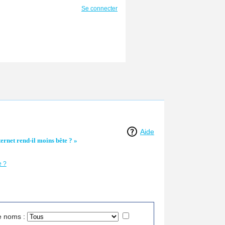
Se connecter
Aide
ernet rend-il moins bête ? »
e ?
e noms :